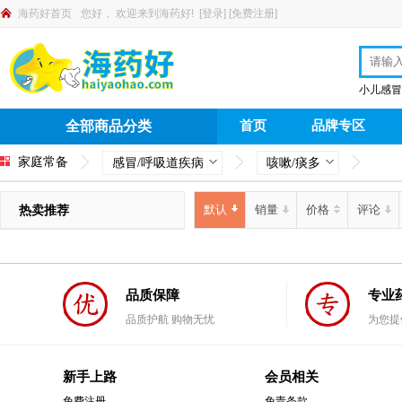
海药好首页
您好，
欢迎来到海药好!
[
登录
]
[
免费注册
]
小儿感冒
首页
品牌专区
全部商品分类
家庭常备
感冒/呼吸道疾病
咳嗽/痰多
热卖推荐
默认
销量
价格
评论
品质保障
专业
品质护航 购物无忧
为您提
新手上路
会员相关
免费注册
免责条款