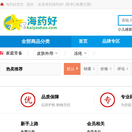
海药好首页
您好，
欢迎来到海药好!
[
登录
]
[
免费注册
]
小儿感冒
首页
品牌专区
全部商品分类
家庭常备
皮肤外用
冻疮
热卖推荐
默认
销量
价格
评论
品质保障
专业
品质护航 购物无忧
为您提
新手上路
会员相关
免费注册
免责条款