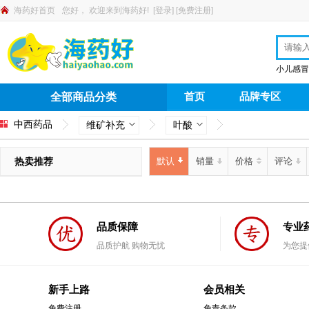
海药好首页
您好，
欢迎来到海药好!
[
登录
]
[
免费注册
]
小儿感冒
首页
品牌专区
全部商品分类
中西药品
维矿补充
叶酸
热卖推荐
默认
销量
价格
评论
品质保障
专业
品质护航 购物无忧
为您提
新手上路
会员相关
免费注册
免责条款